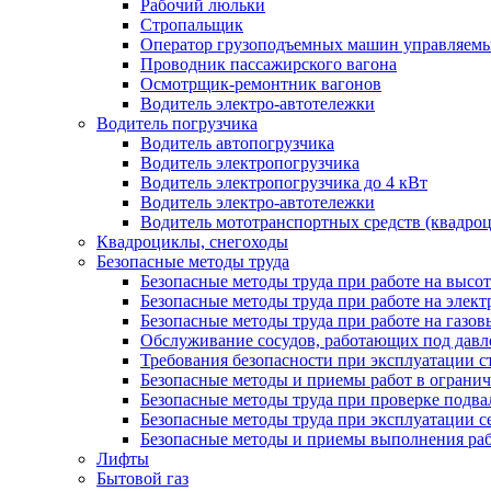
Рабочий люльки
Стропальщик
Оператор грузоподъемных машин управляемых
Проводник пассажирского вагона
Осмотрщик-ремонтник вагонов
Водитель электро-автотележки
Водитель погрузчика
Водитель автопогрузчика
Водитель электропогрузчика
Водитель электропогрузчика до 4 кВт
Водитель электро-автотележки
Водитель мототранспортных средств (квадроц
Квадроциклы, снегоходы
Безопасные методы труда
Безопасные методы труда при работе на высот
Безопасные методы труда при работе на элект
Безопасные методы труда при работе на газов
Обслуживание сосудов, работающих под давле
Требования безопасности при эксплуатации с
Безопасные методы и приемы работ в ограни
Безопасные методы труда при проверке подвал
Безопасные методы труда при эксплуатации с
Безопасные методы и приемы выполнения раб
Лифты
Бытовой газ