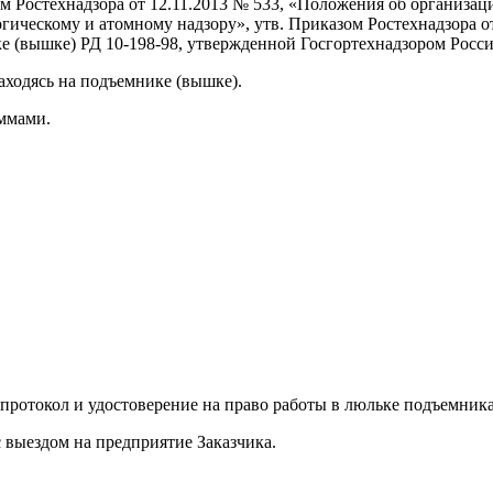
Ростехнадзора от 12.11.2013 № 533, «Положения об организаци
ическому и атомному надзору», утв. Приказом Ростехнадзора от
 (вышке) РД 10-198-98, утвержденной Госгортехнадзором России
ходясь на подъемнике (вышке).
ммами.
 протокол и удостоверение на право работы в люльке подъемник
с выездом на предприятие Заказчика.