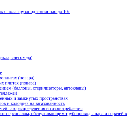
 с пола грузоподъемностью до 10т
икла, снегохода)
е
роплитах (повара)
ых плитах (повара)
нием (баллоны, стерилизаторы, автоклавы)
теллажей
ченных и замкнутых пространствах
ов и колодцев на загазованность
етей газораспределения и газопотребления
от персоналом, обслуживающим трубопроводы пара и горячей 