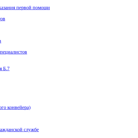
казания первой помощи
тов
в
специалистов
я Б.7
ого конвейера)
ражданской службе