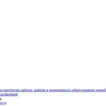
 по контролю работы лифтов и инженерного оборудования здани
платформой
а
ого)