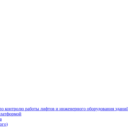
 по контролю работы лифтов и инженерного оборудования здани
платформой
а
ого)