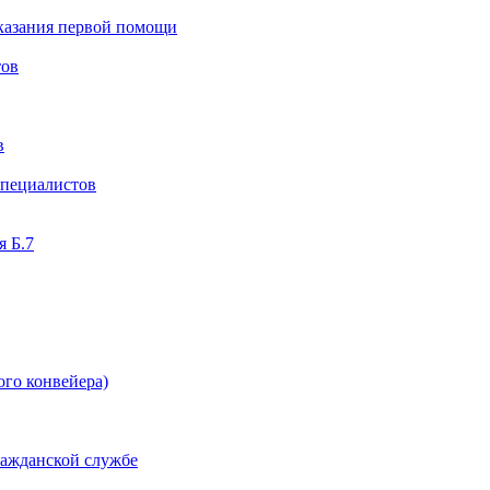
казания первой помощи
тов
в
специалистов
я Б.7
ого конвейера)
ражданской службе