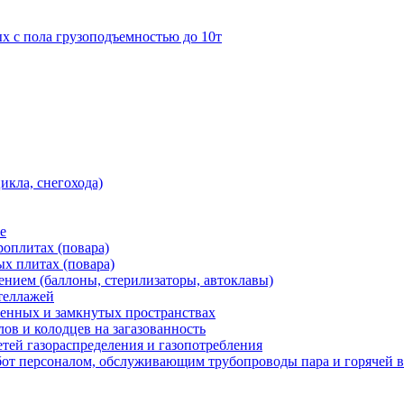
 с пола грузоподъемностью до 10т
икла, снегохода)
е
роплитах (повара)
ых плитах (повара)
нием (баллоны, стерилизаторы, автоклавы)
теллажей
ченных и замкнутых пространствах
ов и колодцев на загазованность
етей газораспределения и газопотребления
от персоналом, обслуживающим трубопроводы пара и горячей 