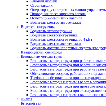
Рабочий люльки
Стропальщик
Оператор грузоподъемных машин управляемых
Проводник пассажирского вагона
Осмотрщик-ремонтник вагонов
Водитель электро-автотележки
Водитель погрузчика
Водитель автопогрузчика
Водитель электропогрузчика
Водитель электропогрузчика до 4 кВт
Водитель электро-автотележки
Водитель мототранспортных средств (квадроц
Квадроциклы, снегоходы
Безопасные методы труда
Безопасные методы труда при работе на высот
Безопасные методы труда при работе на элект
Безопасные методы труда при работе на газов
Обслуживание сосудов, работающих под давле
Требования безопасности при эксплуатации с
Безопасные методы и приемы работ в ограни
Безопасные методы труда при проверке подвал
Безопасные методы труда при эксплуатации с
Безопасные методы и приемы выполнения раб
Лифты
Бытовой газ